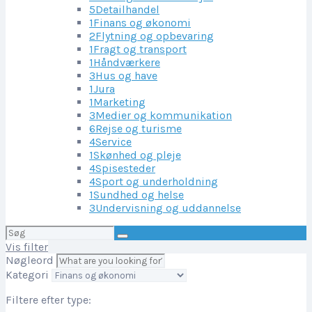
5
Detailhandel
1
Finans og økonomi
2
Flytning og opbevaring
1
Fragt og transport
1
Håndværkere
3
Hus og have
1
Jura
1
Marketing
3
Medier og kommunikation
6
Rejse og turisme
4
Service
1
Skønhed og pleje
4
Spisesteder
4
Sport og underholdning
1
Sundhed og helse
3
Undervisning og uddannelse
Søg
efter:
Vis filter
Nøgleord
Kategori
Filtere efter type: